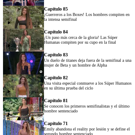
1:05:32
Capítulo 85
¡Guerreros a los Boxes! Los hombres compiten en
la intensa semifinal
1:12:40
Capítulo 84
¡Un paso más cerca de la gloria! Las Súper
Humanas compiten por su cupo en la final
1:21:23
Capítulo 83
Un duelo de titanes deja fuera de la semifinal a una
mujer de Beta y un hombre de Alpha
1:05:55
Capítulo 82
Una visita especial conmueve a los Súper Humanos
en su última prueba del ciclo
1:05:49
Capítulo 81
Se conocen los primeros semifinalistas y el último
hombre sentenciado
1:05:49
Capítulo 71
Emily abandona el reality por lesión y se define el
segundo hombre sentenciado