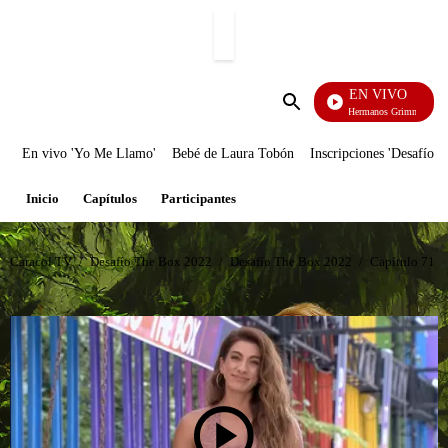
PUBLICIDAD
EN VIVO
Cuent
Enviar
búsqueda
En vivo 'Yo Me Llamo'
Bebé de Laura Tobón
Inscripciones 'Desafío'
Inicio
Capítulos
Participantes
Caracol TV
/
Desafío The Box 2022
/
Desafío The Box 2022
/
Capítulo 71 D