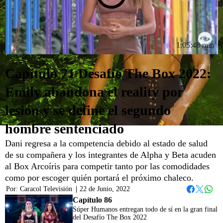
1:05:48 min
Capítulo 71 Desafío The Box 2022:
Emily abandona el reality por
lesión y se define el segundo
hombre sentenciado
Dani regresa a la competencia debido al estado de salud
de su compañera y los integrantes de Alpha y Beta acuden
al Box Arcoíris para competir tanto por las comodidades
como por escoger quién portará el próximo chaleco.
Por:
Caracol Televisión
|
22 de Junio, 2022
Whats
Facebook
Twitter
Capítulo 86
Súper Humanos entregan todo de sí en la gran final
del Desafío The Box 2022