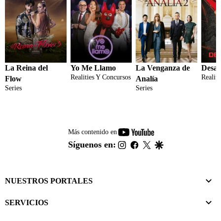
La Reina del
Yo Me Llamo
La Venganza de
Desaf
Realities Y Concursos
Realit
Flow
Analía
Series
Series
youtube-
Más contenido en
footer
instagram
facebook
twitter
google
Síguenos en:
NUESTROS PORTALES
SERVICIOS