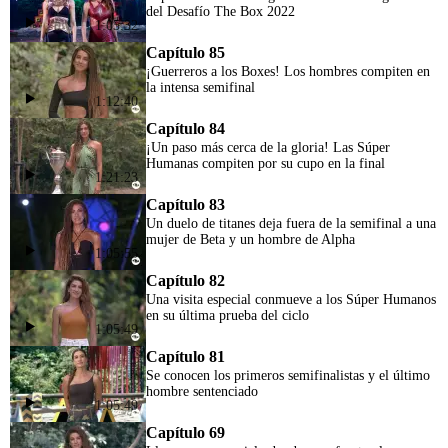
del Desafío The Box 2022
1:05:32
Capítulo 85
¡Guerreros a los Boxes! Los hombres compiten en
la intensa semifinal
1:12:40
Capítulo 84
¡Un paso más cerca de la gloria! Las Súper
Humanas compiten por su cupo en la final
1:21:23
Capítulo 83
Un duelo de titanes deja fuera de la semifinal a una
mujer de Beta y un hombre de Alpha
1:05:55
Capítulo 82
Una visita especial conmueve a los Súper Humanos
en su última prueba del ciclo
1:05:49
Capítulo 81
Se conocen los primeros semifinalistas y el último
hombre sentenciado
1:05:49
Capítulo 69