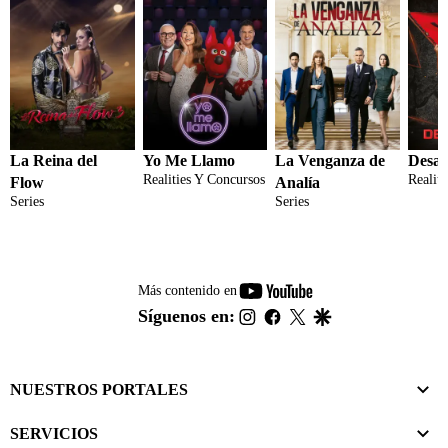
La Reina del
Yo Me Llamo
La Venganza de
Desaf
Realities Y Concursos
Realit
Flow
Analía
Series
Series
youtube-
Más contenido en
footer
instagram
facebook
twitter
google
Síguenos en:
NUESTROS PORTALES
SERVICIOS