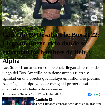
1:05:55 min
Capítulo 69 Desafío The Box 2022:
Llega un nuevo ciclo donde se
enfrentan los hombres de Beta y
Alpha
Los Súper Humanos en competencia llegan al terreno de
juego del Box Amarillo para demostrar su fuerza y
agilidad en una prueba que incluye un millonario premio.
Además, el equipo ganador escoge al primer desafiante
que portará el chaleco de sentencia.
Por:
Caracol Televisión
|
17 de Junio, 2022
Whats
Facebook
Twitter
Capítulo 86
Súper Humanos entregan todo de sí en la gran final