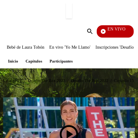
PUBLICIDAD
EN VIVO
EFÉ
Enviar
búsqueda
Bebé de Laura Tobón
En vivo 'Yo Me Llamo'
Inscripciones 'Desafío'
Inicio
Capítulos
Participantes
Caracol TV
/
Desafío The Box 2022
/
Desafío The Box 2022
/
Capítulo 15 D