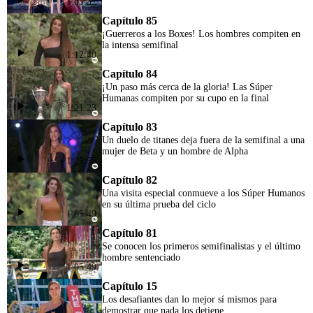
1:05:32
Capítulo 85
¡Guerreros a los Boxes! Los hombres compiten en
la intensa semifinal
1:12:40
Capítulo 84
¡Un paso más cerca de la gloria! Las Súper
Humanas compiten por su cupo en la final
1:21:23
Capítulo 83
Un duelo de titanes deja fuera de la semifinal a una
mujer de Beta y un hombre de Alpha
1:05:55
Capítulo 82
Una visita especial conmueve a los Súper Humanos
en su última prueba del ciclo
1:05:49
Capítulo 81
Se conocen los primeros semifinalistas y el último
hombre sentenciado
1:05:49
Capítulo 15
Los desafiantes dan lo mejor sí mismos para
demostrar que nada los detiene