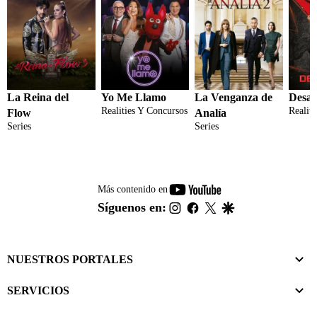
La Reina del
Yo Me Llamo
La Venganza de
Desaf
Realities Y Concursos
Realit
Flow
Analía
Series
Series
youtube-
Más contenido en
footer
instagram
facebook
twitter
google
Síguenos en:
NUESTROS PORTALES
SERVICIOS