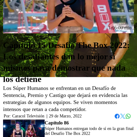
1:06:00 min
Capítulo 15 Desafío The Box 2022:
Los desafiantes dan lo mejor sí
mismos para demostrar que nada
los detiene
Los Súper Humanos se enfrentan en un Desafío de
Sentencia, Premio y Castigo que dejará en evidencia las
estrategias de algunos equipos. Se viven momentos
intensos que retan a cada competidor.
Por:
Caracol Televisión
|
29 de Marzo, 2022
Whats
Facebook
Twitter
Capítulo 86
Súper Humanos entregan todo de sí en la gran final
del Desafío The Box 2022