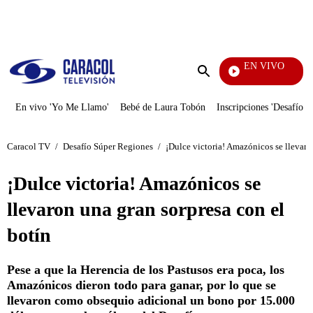
PUBLICIDAD
EN VIVO
Se D
Enviar
búsqueda
En vivo 'Yo Me Llamo'
Bebé de Laura Tobón
Inscripciones 'Desafío'
Caracol TV
/
Desafío Súper Regiones
/
¡Dulce victoria! Amazónicos se llevaro
¡Dulce victoria! Amazónicos se
llevaron una gran sorpresa con el
botín
Pese a que la Herencia de los Pastusos era poca, los
Amazónicos dieron todo para ganar, por lo que se
llevaron como obsequio adicional un bono por 15.000