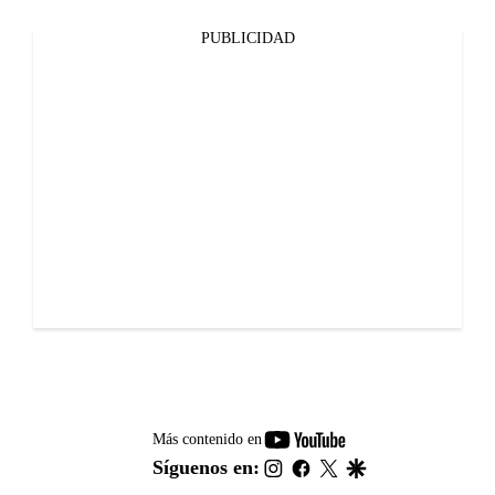
PUBLICIDAD
youtube-
Más contenido en
footer
instagram
facebook
twitter
google
Síguenos en: