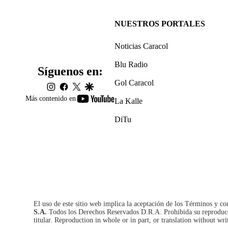
NUESTROS PORTALES
Noticias Caracol
Blu Radio
Síguenos en:
Gol Caracol
instagram
facebook
twitter
google
youtube-
Más contenido en
La Kalle
footer
DiTu
El uso de este sitio web implica la aceptación de los
Términos y co
S.A.
Todos los Derechos Reservados D.R.A. Prohibida su reproducció
titular. Reproduction in whole or in part, or translation without wri