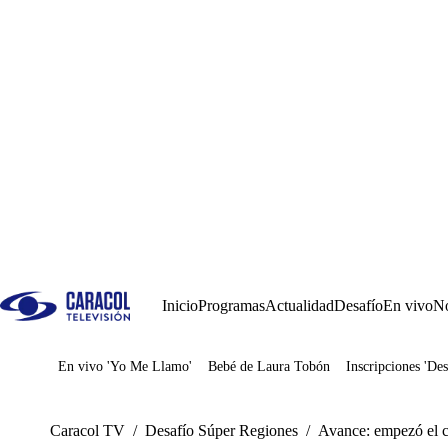
Inicio
Programas
Actualidad
Desafío
En vivo
No
En vivo 'Yo Me Llamo'
Bebé de Laura Tobón
Inscripciones 'Des
Juegos
Caracol TV
/
Desafío Súper Regiones
/
Avance: empezó el c