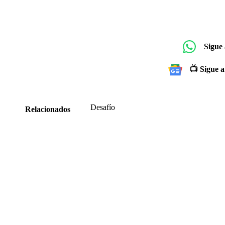
Sigue
📺 Sigue a
Desafío
Relacionados