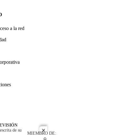
O
ceso a la red
idad
orporativa
ciones
EVISIÓN
escrita de su
close
MIEMBRO DE: