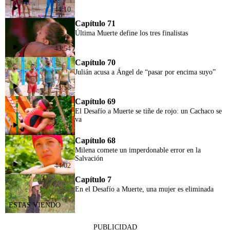
44:10
Capítulo 71
Última Muerte define los tres finalistas
43:54
Capítulo 70
Julián acusa a Ángel de “pasar por encima suyo”
43:58
Capítulo 69
El Desafío a Muerte se tiñe de rojo: un Cachaco se
va
43:54
Capítulo 68
Milena comete un imperdonable error en la
Salvación
44:02
Capítulo 7
En el Desafío a Muerte, una mujer es eliminada
PUBLICIDAD