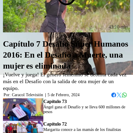
43:10 min
Capítulo 7 Desafío Súper Humanos
2016: En el Desafío a Muerte, una
mujer es eliminada
¡Vuelve y juega! El género femenino se debilita cada vez
más en el Desafío con la salida de otra mujer de un
equipo.
Por:
Caracol Televisión
|
5 de Febrero, 2024
Whats
Facebook
Twitter
Capítulo 73
Ángel gana el Desafío y se lleva 600 millones de
pesos
44:10
Capítulo 72
Margarita conoce a las mamás de los finalistas