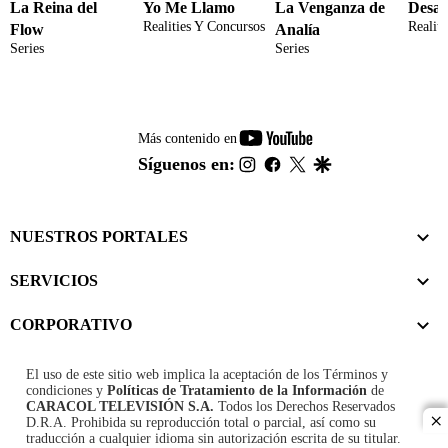
La Reina del
Yo Me Llamo
La Venganza de
Desaf
Realities Y Concursos
Realit
Flow
Analía
Series
Series
youtube-
Más contenido en
footer
instagram
facebook
twitter
google
Síguenos en:
NUESTROS PORTALES
SERVICIOS
CORPORATIVO
El uso de este sitio web implica la aceptación de los
Términos y
condiciones
y
Políticas de Tratamiento de la Información
de
CARACOL TELEVISIÓN S.A.
Todos los Derechos Reservados
D.R.A. Prohibida su reproducción total o parcial, así como su
cl
traducción a cualquier idioma sin autorización escrita de su titular.