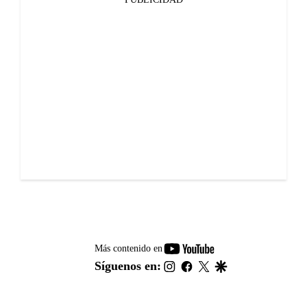
youtube-
Más contenido en
footer
instagram
facebook
twitter
google
Síguenos en: