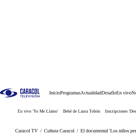
Inicio
Programas
Actualidad
Desafío
En vivo
No
En vivo 'Yo Me Llamo'
Bebé de Laura Tobón
Inscripciones 'Des
Juegos
Caracol TV
/
Cultura Caracol
/
El documental 'Los niños perd