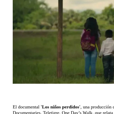
El documental
'Los niños perdidos'
, una producción 
Documentaries, Teletigre, One Day’s Walk, que relata