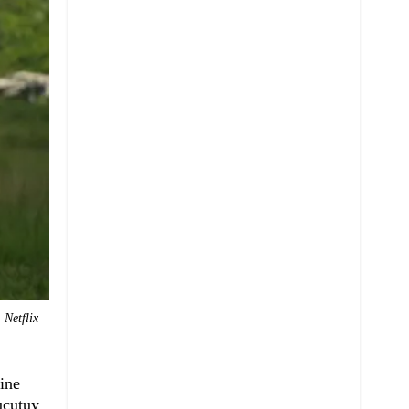
 Netflix
ine
ucutuy