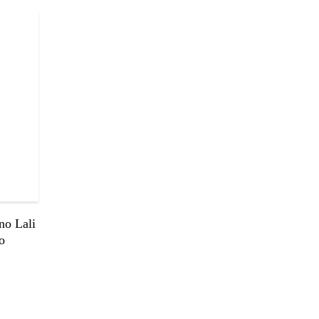
no Lali
o