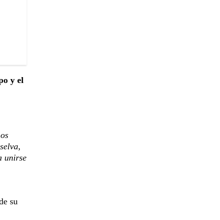
po y el
hos
selva,
a unirse
de su