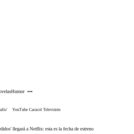
PUBLICIDAD
velas
Humor
afío'
YouTube Caracol Televisión
idos' llegará a Netflix: esta es la fecha de estreno