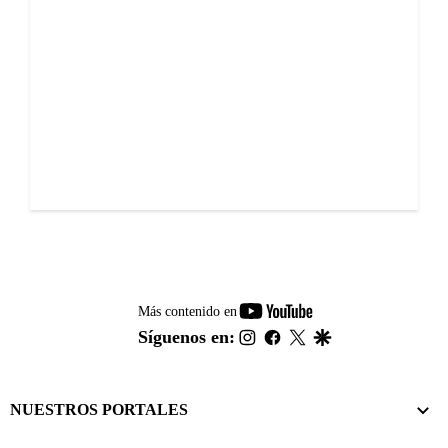
youtube-
Más contenido en
footer
instagram
facebook
twitter
google
Síguenos en:
NUESTROS PORTALES