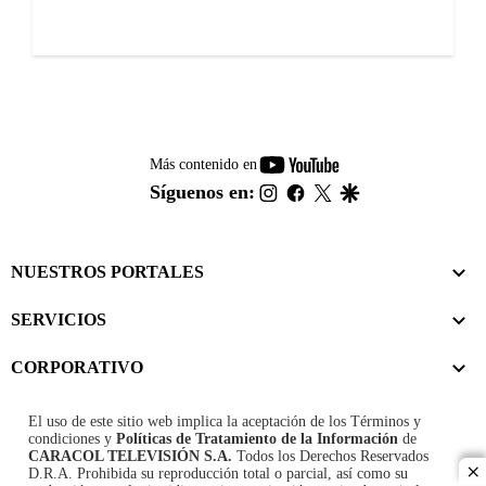
youtube-
Más contenido en
footer
instagram
facebook
twitter
google
Síguenos en:
NUESTROS PORTALES
SERVICIOS
CORPORATIVO
El uso de este sitio web implica la aceptación de los
Términos y
condiciones
y
Políticas de Tratamiento de la Información
de
CARACOL TELEVISIÓN S.A.
Todos los Derechos Reservados
D.R.A. Prohibida su reproducción total o parcial, así como su
cl