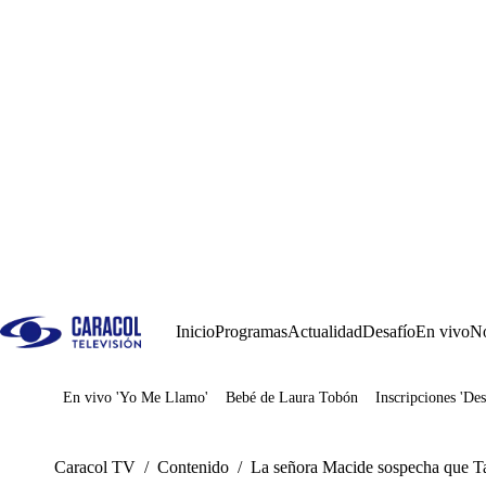
Inicio
Programas
Actualidad
Desafío
En vivo
No
En vivo 'Yo Me Llamo'
Bebé de Laura Tobón
Inscripciones 'Des
Juegos
Caracol TV
/
Contenido
/
La señora Macide sospecha que Tari