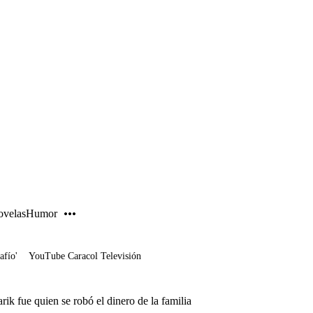
PUBLICIDAD
velas
Humor
afío'
YouTube Caracol Televisión
k fue quien se robó el dinero de la familia