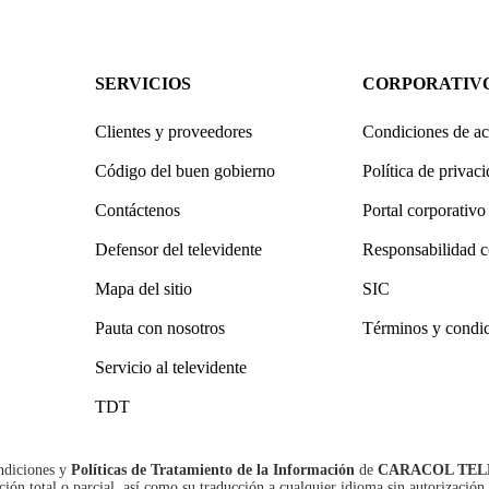
SERVICIOS
CORPORATIV
Clientes y proveedores
Condiciones de ac
Código del buen gobierno
Política de privac
Contáctenos
Portal corporativo
Defensor del televidente
Responsabilidad c
Mapa del sitio
SIC
Pauta con nosotros
Términos y condi
Servicio al televidente
TDT
ndiciones
y
Políticas de Tratamiento de la Información
de
CARACOL TEL
n total o parcial, así como su traducción a cualquier idioma sin autorización 