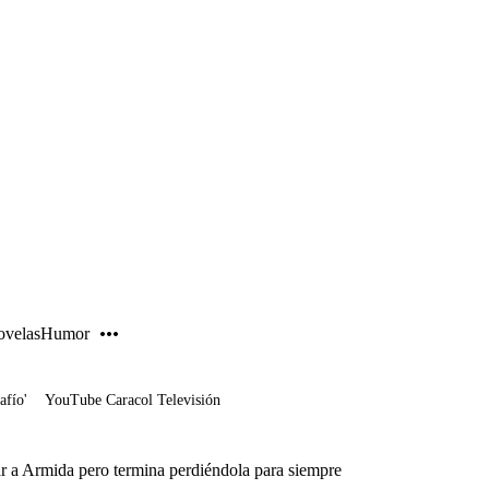
PUBLICIDAD
velas
Humor
afío'
YouTube Caracol Televisión
ar a Armida pero termina perdiéndola para siempre