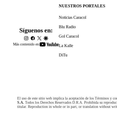
NUESTROS PORTALES
Noticias Caracol
Blu Radio
Síguenos en:
Gol Caracol
instagram
facebook
twitter
google
youtube-
Más contenido en
La Kalle
footer
DiTu
El uso de este sitio web implica la aceptación de los
Términos y co
S.A.
Todos los Derechos Reservados D.R.A. Prohibida su reproducció
titular. Reproduction in whole or in part, or translation without wri