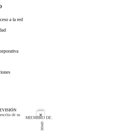
O
ceso a la red
idad
orporativa
ciones
EVISIÓN
escrita de su
close
MIEMBRO DE: