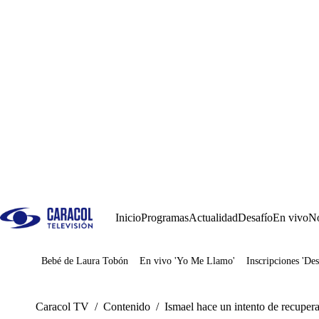
Inicio
Programas
Actualidad
Desafío
En vivo
No
Bebé de Laura Tobón
En vivo 'Yo Me Llamo'
Inscripciones 'Des
Juegos
Caracol TV
/
Contenido
/
Ismael hace un intento de recuper