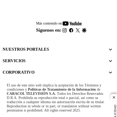
youtube-
Más contenido en
footer
instagram
facebook
twitter
google
Síguenos en:
NUESTROS PORTALES
SERVICIOS
CORPORATIVO
El uso de este sitio web implica la aceptación de los
Términos y
condiciones
y
Políticas de Tratamiento de la Información
de
CARACOL TELEVISIÓN S.A.
Todos los Derechos Reservados
D.R.A. Prohibida su reproducción total o parcial, así como su
cl
traducción a cualquier idioma sin autorización escrita de su titular.
Reproduction in whole or in part, or translation without written
PUBLICIDAD
permission is prohibited. All rights reserved 2025.