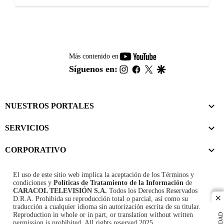
youtube-
Más contenido en
footer
instagram
facebook
twitter
google
Síguenos en:
NUESTROS PORTALES
SERVICIOS
CORPORATIVO
El uso de este sitio web implica la aceptación de los
Términos y
condiciones
y
Políticas de Tratamiento de la Información
de
CARACOL TELEVISIÓN S.A.
Todos los Derechos Reservados
D.R.A. Prohibida su reproducción total o parcial, así como su
cl
traducción a cualquier idioma sin autorización escrita de su titular.
Reproduction in whole or in part, or translation without written
permission is prohibited. All rights reserved 2025.