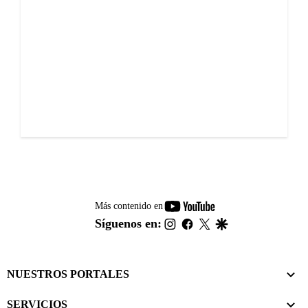
youtube-
Más contenido en
footer
instagram
facebook
twitter
google
Síguenos en:
NUESTROS PORTALES
SERVICIOS