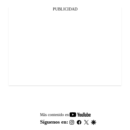
PUBLICIDAD
youtube-
Más contenido en
footer
instagram
facebook
twitter
google
Síguenos en: