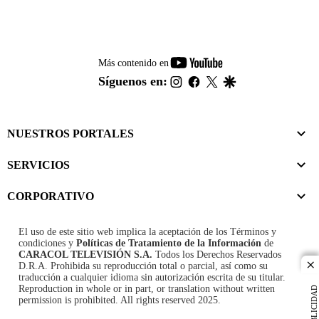
youtube-
Más contenido en
footer
instagram
facebook
twitter
google
Síguenos en:
NUESTROS PORTALES
SERVICIOS
CORPORATIVO
El uso de este sitio web implica la aceptación de los
Términos y
condiciones
y
Políticas de Tratamiento de la Información
de
CARACOL TELEVISIÓN S.A.
Todos los Derechos Reservados
D.R.A. Prohibida su reproducción total o parcial, así como su
cl
traducción a cualquier idioma sin autorización escrita de su titular.
Reproduction in whole or in part, or translation without written
PUBLICIDAD
permission is prohibited. All rights reserved 2025.