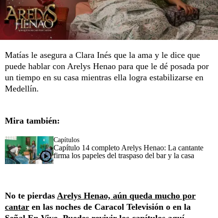
Matías le asegura a Clara Inés que la ama y le dice que
puede hablar con Arelys Henao para que le dé posada por
un tiempo en su casa mientras ella logra estabilizarse en
Medellín.
Mira también:
Capítulos
Capítulo 14 completo Arelys Henao: La cantante
firma los papeles del traspaso del bar y la casa
No te pierdas
Arelys Henao, aún queda mucho por
cantar
en las noches de Caracol Televisión o en la
Señal En Vivo
. Puedes revivir los
capítulos aquí.