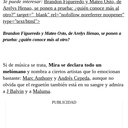
Te puede interesar:
Brandon Figueredo y Mateo Osto, de
Arelys Henao, se ponen a prueba: ¿quién conoce más al
otro?" target="_blank" rel="nofollow noreferrer noopener"
type="text/html">
Brandon Figueredo y Mateo Osto, de Arelys Henao, se ponen a
prueba: ¿quién conoce más al otro?
Si de música se trata,
Mira se declara todo un
melómano
y nombra a ciertos artistas que lo emocionan
bastante:
Marc Anthony
y
Andrés Cepeda
, aunque no
olvida que el reguetón también está en su sangre y admira
a
J Balvin
y a
Maluma
.
PUBLICIDAD