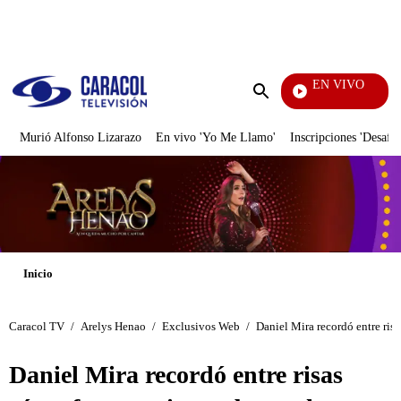
PUBLICIDAD
EN VIVO
Día A Día
Enviar
búsqueda
Murió Alfonso Lizarazo
En vivo 'Yo Me Llamo'
Inscripciones 'Desafío
Inicio
Caracol TV
/
Arelys Henao
/
Exclusivos Web
/
Daniel Mira recordó entre ris
Daniel Mira recordó entre risas