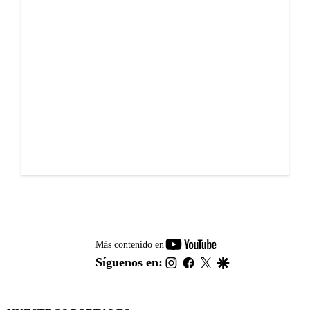
youtube-
Más contenido en
footer
instagram
facebook
twitter
google
Síguenos en: