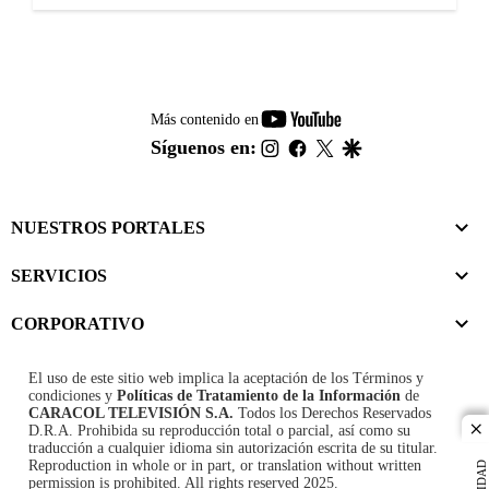
youtube-
Más contenido en
footer
instagram
facebook
twitter
google
Síguenos en:
NUESTROS PORTALES
SERVICIOS
CORPORATIVO
El uso de este sitio web implica la aceptación de los
Términos y
condiciones
y
Políticas de Tratamiento de la Información
de
CARACOL TELEVISIÓN S.A.
Todos los Derechos Reservados
D.R.A. Prohibida su reproducción total o parcial, así como su
cl
traducción a cualquier idioma sin autorización escrita de su titular.
Reproduction in whole or in part, or translation without written
permission is prohibited. All rights reserved 2025.