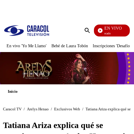
PUBLICIDAD
EN VIVO
Mi Pecado
Enviar
búsqueda
En vivo 'Yo Me Llamo'
Bebé de Laura Tobón
Inscripciones 'Desafío'
Inicio
Caracol TV
/
Arelys Henao
/
Exclusivos Web
/
Tatiana Ariza explica qué se 
Tatiana Ariza explica qué se