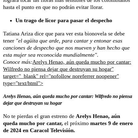
hasta el punto en que no podrán evitar llorar.
Un trago de licor para pasar el despecho
Tatiana Ariza dice que para ver esta bionovela se debe
tener
"el agüita que arde, para cantar y entonar esas
canciones de despecho que nos mueven y han hecho que
esta mujer sea reconocida mundialmente".
Conoce más:
Arelys Henao, aún queda mucho por cantar:
Wilfredo no piensa dejar que destruyan su hogar"
target="_blank" rel="nofollow noreferrer noopener"
type="text/html">
Arelys Henao, aún queda mucho por cantar: Wilfredo no piensa
dejar que destruyan su hogar
No te pierdas el gran estreno de
Arelys Henao, aún
queda mucho por cantar,
el próximo
martes 9 de enero
de 2024 en Caracol Televisión.