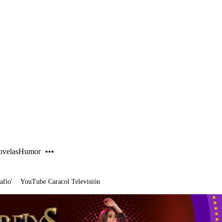
PUBLICIDAD
velas
Humor
afío'
YouTube Caracol Televisión