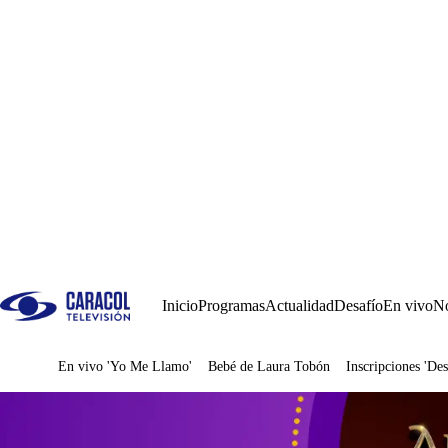
Inicio
Programas
Actualidad
Desafío
En vivo
No
En vivo 'Yo Me Llamo'
Bebé de Laura Tobón
Inscripciones 'Des
Juegos