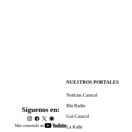
NUESTROS PORTALES
Noticias Caracol
Blu Radio
Síguenos en:
Gol Caracol
instagram
facebook
twitter
google
youtube-
Más contenido en
La Kalle
footer