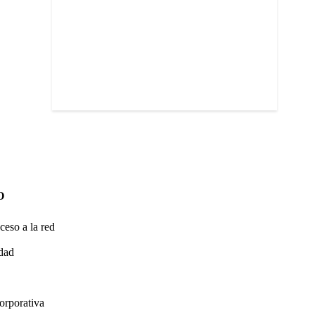
O
ceso a la red
idad
orporativa