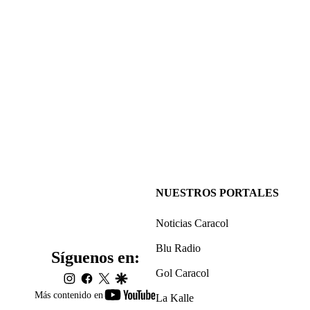
NUESTROS PORTALES
Noticias Caracol
Blu Radio
Síguenos en:
Gol Caracol
instagram
facebook
twitter
google
youtube-
Más contenido en
La Kalle
footer