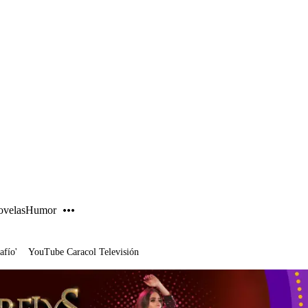
PUBLICIDAD
velas
Humor
afío'
YouTube Caracol Televisión