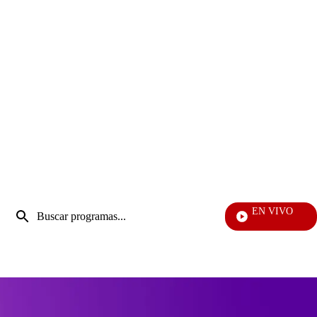
Entrada
EN VIVO
de
Vecinos
Enviar
búsqueda
búsqueda