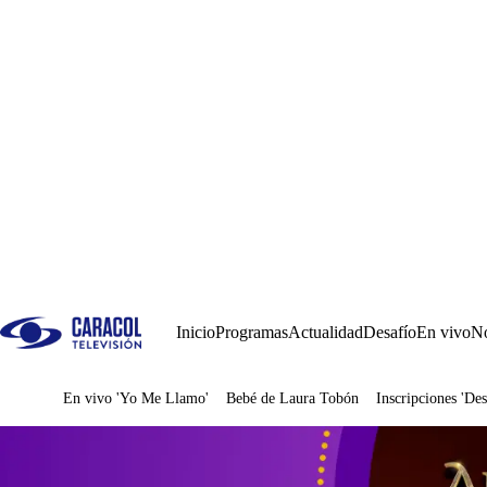
Inicio
Programas
Actualidad
Desafío
En vivo
No
En vivo 'Yo Me Llamo'
Bebé de Laura Tobón
Inscripciones 'Des
Juegos