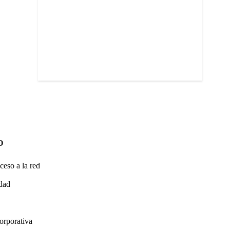
O
ceso a la red
idad
orporativa