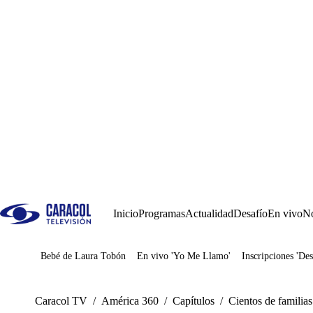
Inicio
Programas
Actualidad
Desafío
En vivo
No
Bebé de Laura Tobón
En vivo 'Yo Me Llamo'
Inscripciones 'Des
Juegos
Caracol TV
/
América 360
/
Capítulos
/
Cientos de familia