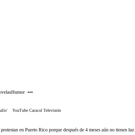
PUBLICIDAD
velas
Humor
afío'
YouTube Caracol Televisión
s protestan en Puerto Rico porque después de 4 meses aún no tienen luz