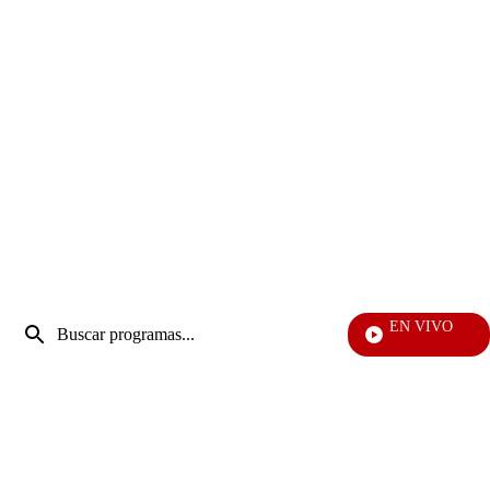
Entrada
EN VIVO
de
EFÉ
Enviar
búsqueda
búsqueda