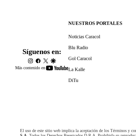
NUESTROS PORTALES
Noticias Caracol
Blu Radio
Síguenos en:
Gol Caracol
instagram
facebook
twitter
google
youtube-
Más contenido en
La Kalle
footer
DiTu
El uso de este sitio web implica la aceptación de los
Términos y co
S.A.
Todos los Derechos Reservados D.R.A. Prohibida su reproducció