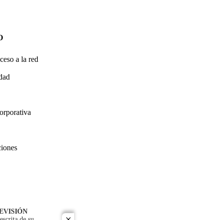
O
ceso a la red
idad
orporativa
ciones
EVISIÓN
escrita de su