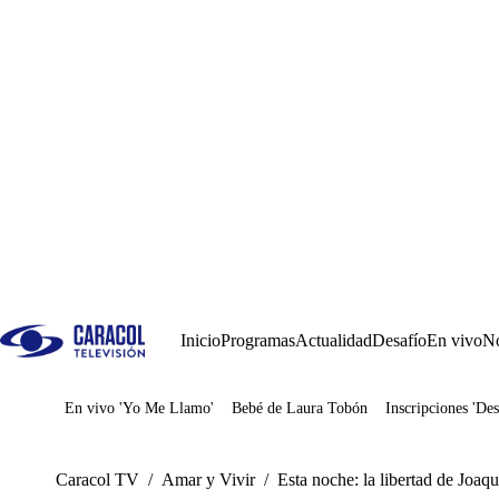
Inicio
Programas
Actualidad
Desafío
En vivo
No
En vivo 'Yo Me Llamo'
Bebé de Laura Tobón
Inscripciones 'Des
Juegos
Caracol TV
/
Amar y Vivir
/
Esta noche: la libertad de Joaqu