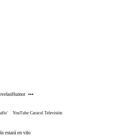
PUBLICIDAD
velas
Humor
afío'
YouTube Caracol Televisión
ín estará en vilo