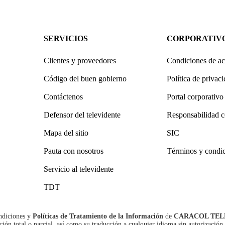
SERVICIOS
CORPORATIV
Clientes y proveedores
Condiciones de ac
Código del buen gobierno
Política de privac
Contáctenos
Portal corporativo
Defensor del televidente
Responsabilidad c
Mapa del sitio
SIC
Pauta con nosotros
Términos y condi
Servicio al televidente
TDT
ndiciones
y
Políticas de Tratamiento de la Información
de
CARACOL TEL
n total o parcial, así como su traducción a cualquier idioma sin autorización 