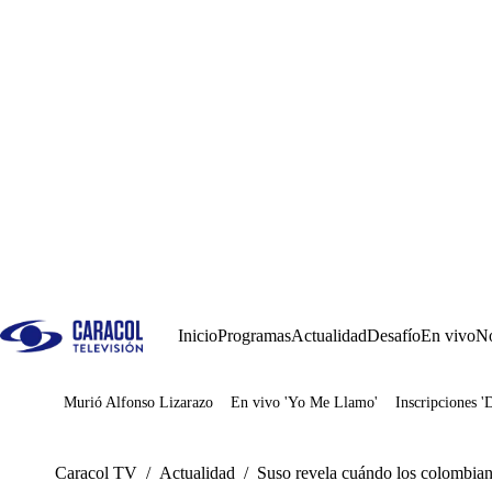
Inicio
Programas
Actualidad
Desafío
En vivo
No
Murió Alfonso Lizarazo
En vivo 'Yo Me Llamo'
Inscripciones '
Juegos
Caracol TV
/
Actualidad
/
Suso revela cuándo los colombian