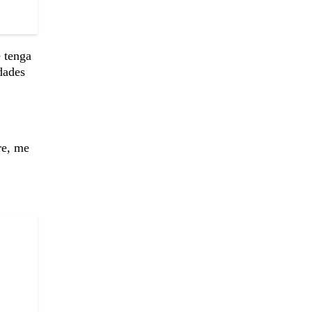
e tenga
dades
re, me
.