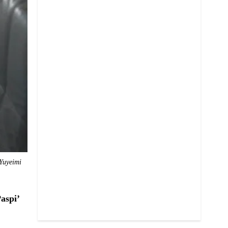
 Yuyeimi
Paspi’