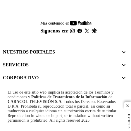
youtube-
Más contenido en
footer
instagram
facebook
twitter
google
Síguenos en:
NUESTROS PORTALES
SERVICIOS
CORPORATIVO
El uso de este sitio web implica la aceptación de los
Términos y
condiciones
y
Políticas de Tratamiento de la Información
de
CARACOL TELEVISIÓN S.A.
Todos los Derechos Reservados
D.R.A. Prohibida su reproducción total o parcial, así como su
cl
traducción a cualquier idioma sin autorización escrita de su titular.
Reproduction in whole or in part, or translation without written
PUBLICIDAD
permission is prohibited. All rights reserved 2025.