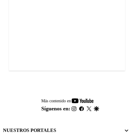
youtube-
Más contenido en
footer
instagram
facebook
twitter
google
Síguenos en:
NUESTROS PORTALES