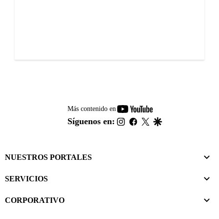
youtube-
Más contenido en
footer
instagram
facebook
twitter
google
Síguenos en:
NUESTROS PORTALES
SERVICIOS
CORPORATIVO