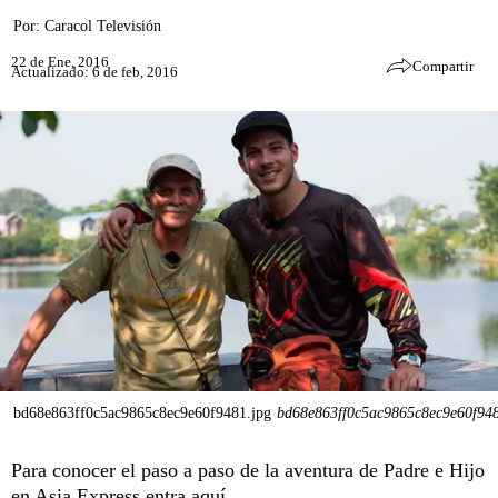
Por:
Caracol Televisión
22 de Ene, 2016
Compartir
Actualizado: 6 de feb, 2016
bd68e863ff0c5ac9865c8ec9e60f9481.jpg
bd68e863ff0c5ac9865c8ec9e60f948
Para conocer el paso a paso de la aventura de Padre e Hijo
en Asia Express
entra aquí