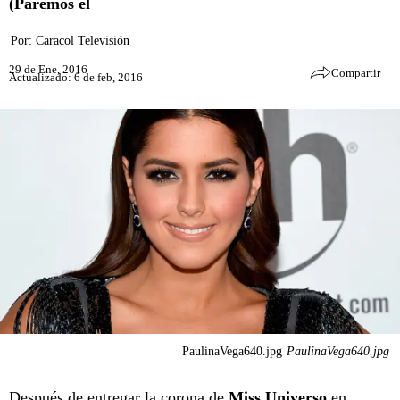
(Paremos el
Por:
Caracol Televisión
29 de Ene, 2016
Compartir
Actualizado: 6 de feb, 2016
PaulinaVega640.jpg
PaulinaVega640.jpg
Después de entregar la corona de
Miss Universo
en