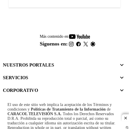
youtube-
Más contenido en
footer
instagram
facebook
twitter
google
Síguenos en:
NUESTROS PORTALES
SERVICIOS
CORPORATIVO
El uso de este sitio web implica la aceptación de los
Términos y
condiciones
y
Políticas de Tratamiento de la Información
de
CARACOL TELEVISIÓN S.A.
Todos los Derechos Reservados
D.R.A. Prohibida su reproducción total o parcial, así como su
cl
traducción a cualquier idioma sin autorización escrita de su titular.
Reproduction in whole or in part, or translation without written