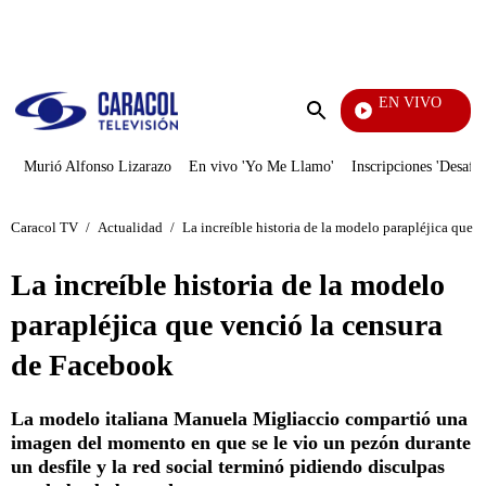
PUBLICIDAD
EN VIVO
Rafael 
Enviar
búsqueda
Murió Alfonso Lizarazo
En vivo 'Yo Me Llamo'
Inscripciones 'Desafío
Caracol TV
/
Actualidad
/
La increíble historia de la modelo parapléjica que 
La increíble historia de la modelo
parapléjica que venció la censura
de Facebook
La modelo italiana Manuela Migliaccio compartió una
imagen del momento en que se le vio un pezón durante
un desfile y la red social terminó pidiendo disculpas