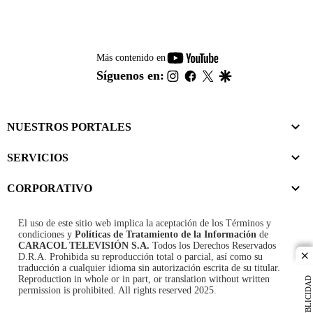
youtube-
Más contenido en
footer
instagram
facebook
twitter
google
Síguenos en:
NUESTROS PORTALES
SERVICIOS
CORPORATIVO
El uso de este sitio web implica la aceptación de los
Términos y
condiciones
y
Políticas de Tratamiento de la Información
de
CARACOL TELEVISIÓN S.A.
Todos los Derechos Reservados
D.R.A. Prohibida su reproducción total o parcial, así como su
cl
traducción a cualquier idioma sin autorización escrita de su titular.
Reproduction in whole or in part, or translation without written
PUBLICIDAD
permission is prohibited. All rights reserved 2025.