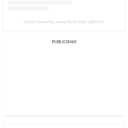
A post shared by Joerg Koch/ 032c (@032c)
PUBLICIDAD