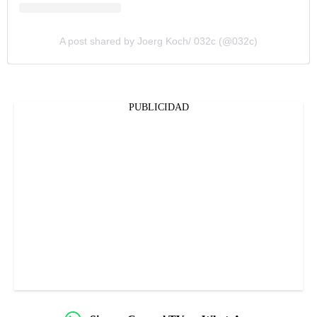
A post shared by Joerg Koch/ 032c (@032c)
PUBLICIDAD