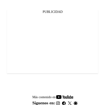
PUBLICIDAD
youtube-
Más contenido en
footer
instagram
facebook
twitter
google
Síguenos en: