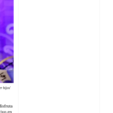
r hijos'
isfruta
tivo en