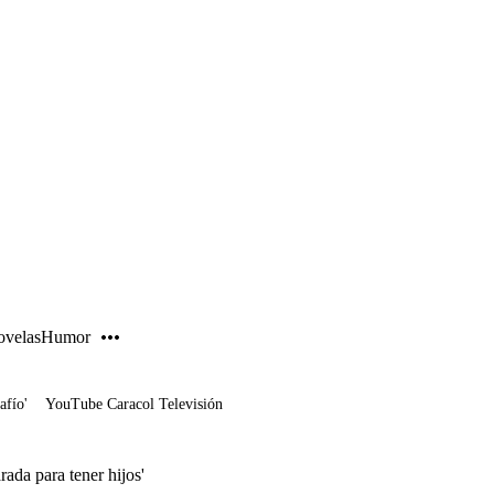
PUBLICIDAD
velas
Humor
afío'
YouTube Caracol Televisión
rada para tener hijos'