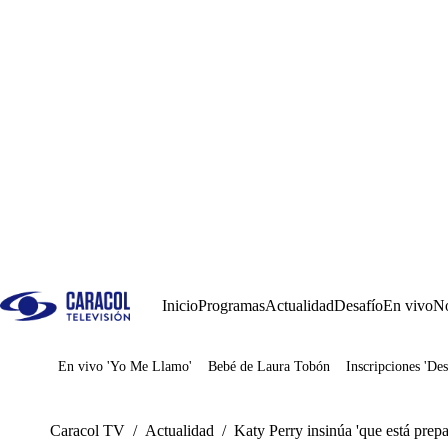
Inicio
Programas
Actualidad
Desafío
En vivo
No
En vivo 'Yo Me Llamo'
Bebé de Laura Tobón
Inscripciones 'Des
Juegos
Caracol TV
/
Actualidad
/
Katy Perry insinúa 'que está prepa