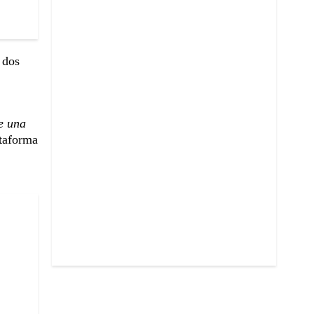
 dos
e una
ataforma