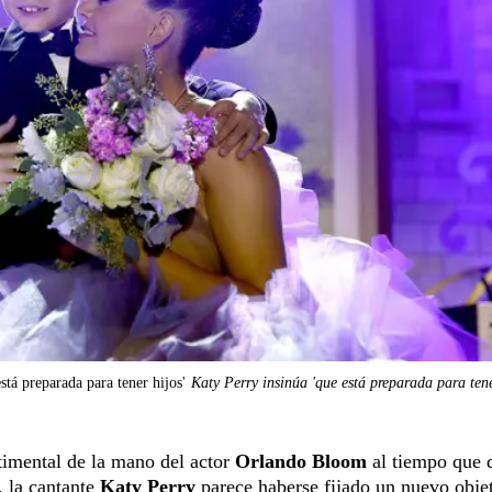
stá preparada para tener hijos'
Katy Perry insinúa 'que está preparada para tene
timental de la mano del actor
Orlando Bloom
al tiempo que d
 la cantante
Katy Perry
parece haberse fijado un nuevo obje