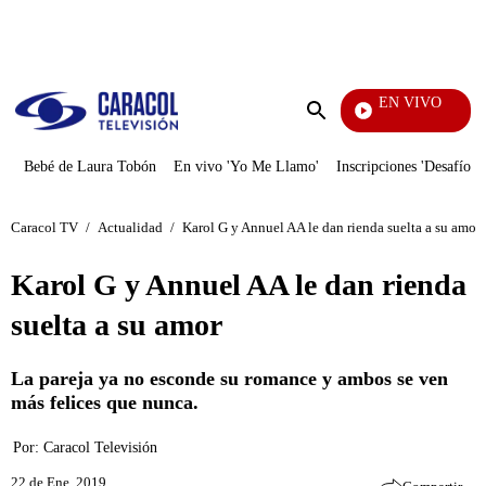
PUBLICIDAD
EN VIVO
EFÉ
Enviar
búsqueda
Bebé de Laura Tobón
En vivo 'Yo Me Llamo'
Inscripciones 'Desafío'
Caracol TV
/
Actualidad
/
Karol G y Annuel AA le dan rienda suelta a su amor
Karol G y Annuel AA le dan rienda
suelta a su amor
La pareja ya no esconde su romance y ambos se ven
más felices que nunca.
Por:
Caracol Televisión
22 de Ene, 2019