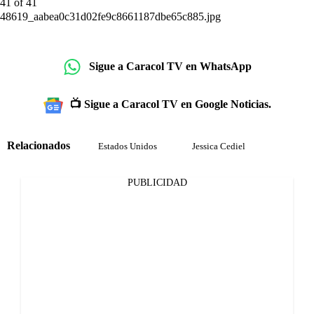
41
of
41
48619_aabea0c31d02fe9c8661187dbe65c885.jpg
Sigue a Caracol TV en WhatsApp
📺 Sigue a Caracol TV en Google Noticias.
Relacionados
Estados Unidos
Jessica Cediel
PUBLICIDAD