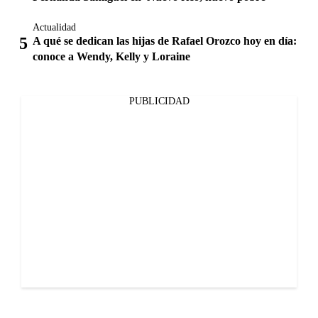
Actualidad
A qué se dedican las hijas de Rafael Orozco hoy en día:
conoce a Wendy, Kelly y Loraine
PUBLICIDAD