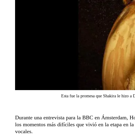
Esta fue la promesa que Shakira le hizo a D
Durante una entrevista para la BBC en Ámsterdam, Ho
los momentos más difíciles que vivió en la etapa en l
vocales.