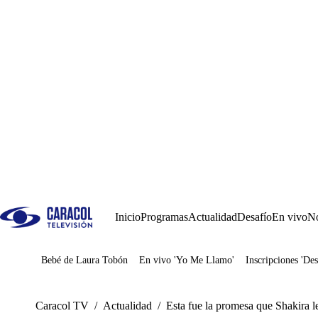
Inicio
Programas
Actualidad
Desafío
En vivo
No
Bebé de Laura Tobón
En vivo 'Yo Me Llamo'
Inscripciones 'Des
Juegos
Caracol TV
/
Actualidad
/
Esta fue la promesa que Shakira le