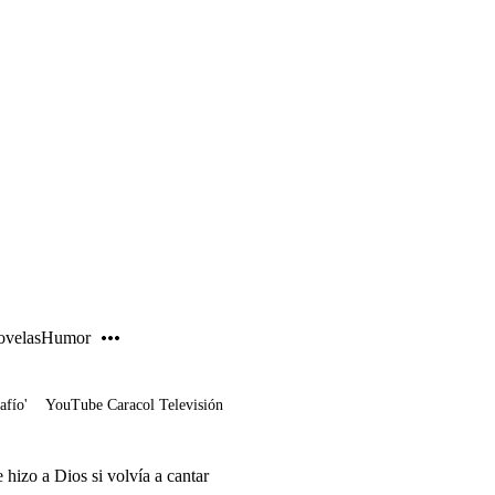
PUBLICIDAD
velas
Humor
afío'
YouTube Caracol Televisión
 hizo a Dios si volvía a cantar