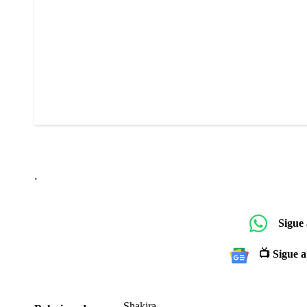
.
Sigue
📺 Sigue a
Shakira