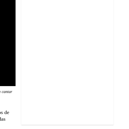
a cantar
os de
das