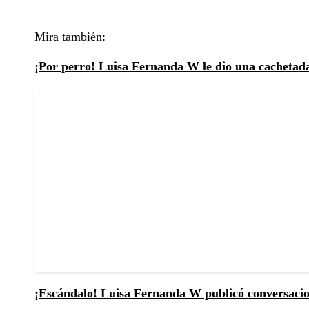
Mira también:
¡Por perro! Luisa Fernanda W le dio una cachetada
¡Escándalo! Luisa Fernanda W publicó conversacion