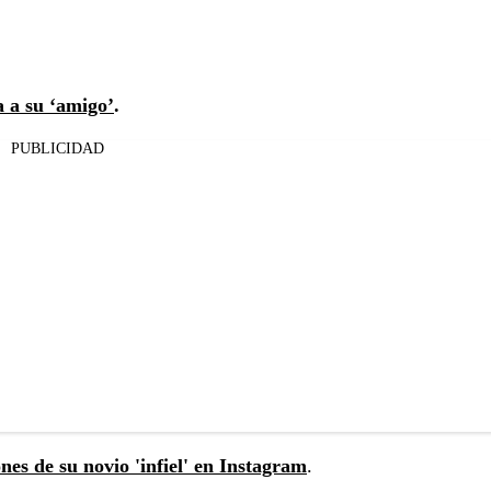
 a su ‘amigo’
.
PUBLICIDAD
es de su novio 'infiel' en Instagram
.