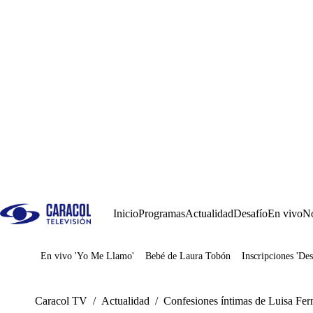
Inicio
Programas
Actualidad
Desafío
En vivo
No
En vivo 'Yo Me Llamo'
Bebé de Laura Tobón
Inscripciones 'Des
Juegos
Caracol TV
/
Actualidad
/
Confesiones íntimas de Luisa Fe