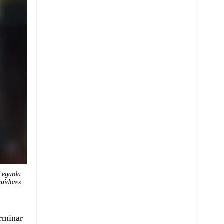
Legarda
guidores
erminar