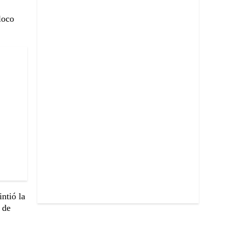
loco
ntió la
 de