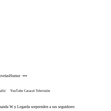
PUBLICIDAD
velas
Humor
afío'
YouTube Caracol Televisión
rnanda W y Legarda sorprenden a sus seguidores