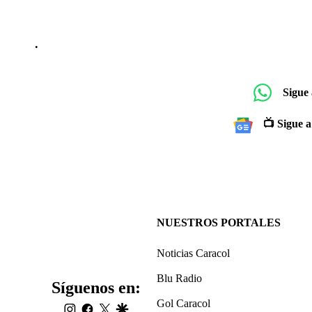
.
Sigue
📺 Sigue a
NUESTROS PORTALES
Noticias Caracol
Blu Radio
Síguenos en:
Gol Caracol
instagram
facebook
twitter
google