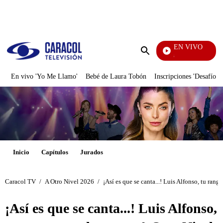
PUBLICIDAD
EN VIVO
También Caerás
Enviar
búsqueda
En vivo 'Yo Me Llamo'
Bebé de Laura Tobón
Inscripciones 'Desafío'
Inicio
Capítulos
Jurados
Caracol TV
/
A Otro Nivel 2026
/
¡Así es que se canta...! Luis Alfonso, tu rang
¡Así es que se canta...! Luis Alfonso,