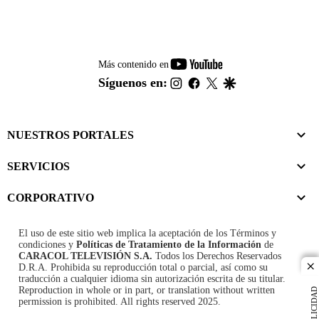
youtube-
Más contenido en
footer
instagram
facebook
twitter
google
Síguenos en:
NUESTROS PORTALES
SERVICIOS
CORPORATIVO
El uso de este sitio web implica la aceptación de los
Términos y
condiciones
y
Políticas de Tratamiento de la Información
de
CARACOL TELEVISIÓN S.A.
Todos los Derechos Reservados
D.R.A. Prohibida su reproducción total o parcial, así como su
cl
traducción a cualquier idioma sin autorización escrita de su titular.
Reproduction in whole or in part, or translation without written
PUBLICIDAD
permission is prohibited. All rights reserved 2025.