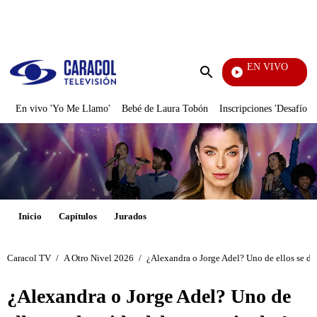
PUBLICIDAD
EN VIVO
La Red
Enviar
búsqueda
En vivo 'Yo Me Llamo'
Bebé de Laura Tobón
Inscripciones 'Desafío'
Inicio
Capítulos
Jurados
Caracol TV
/
A Otro Nivel 2026
/
¿Alexandra o Jorge Adel? Uno de ellos se de
¿Alexandra o Jorge Adel? Uno de