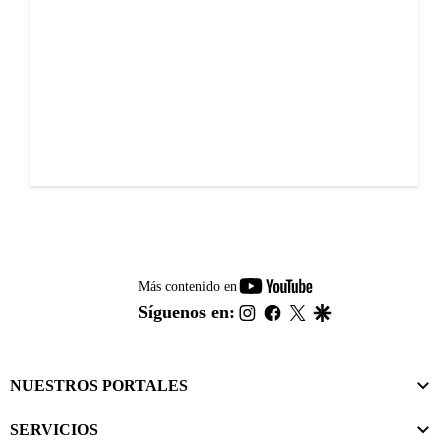
youtube-
Más contenido en
footer
instagram
facebook
twitter
google
Síguenos en:
NUESTROS PORTALES
SERVICIOS