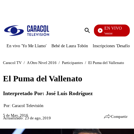
PUBLICIDAD
EN VIVO
Noches De Premier
Enviar
búsqueda
En vivo 'Yo Me Llamo'
Bebé de Laura Tobón
Inscripciones 'Desafío'
Caracol TV
/
A Otro Nivel 2016
/
Participantes
/
El Puma del Vallenato
El Puma del Vallenato
Interpretado Por: José Luis Rodríguez
Por:
Caracol Televisión
5 de May, 2016
Compartir
Actualizado: 23 de ago, 2019