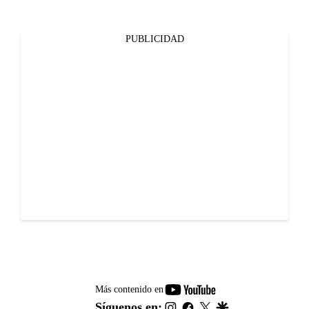
PUBLICIDAD
youtube-
Más contenido en
footer
instagram
facebook
twitter
google
Síguenos en: