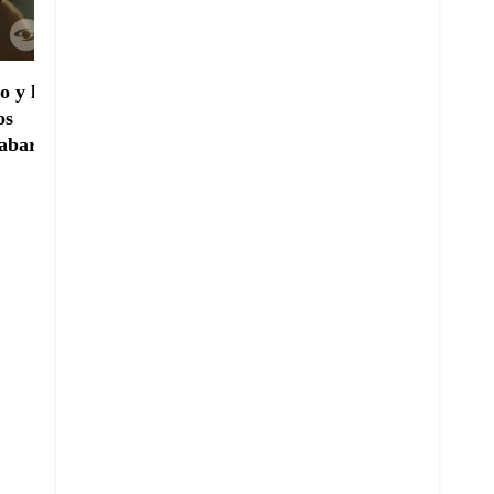
Yusuf
Yusuf
o y le
La mamá de Aziz le pide
Idris intenta acabar c
os
que se sacrifique por su
vida de Ziya, pero Az
abar
hermano y asuma la ira de
llega a tiempo para
Yaman
impedirlo