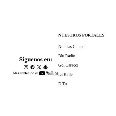
NUESTROS PORTALES
Noticias Caracol
Blu Radio
Síguenos en:
Gol Caracol
instagram
facebook
twitter
google
youtube-
Más contenido en
La Kalle
footer
DiTu