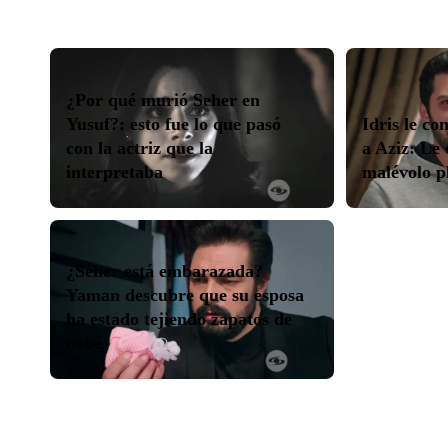
¿Por qué murió Seher en
Yusuf?: esto fue lo que pasó
Idris le co
con la actriz que la
a Aziz: Le 
interpretaba
malévolo p
¿Seher está embarazada?
Yaman descubre que su esposa
ha estado tejiendo zapatos de
bebé