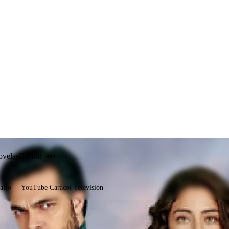
PUBLICIDAD
velas
Humor
afío'
YouTube Caracol Televisión