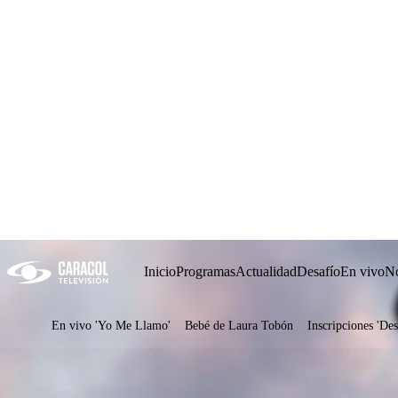
Inicio
Programas
Actualidad
Desafío
En vivo
No
En vivo 'Yo Me Llamo'
Bebé de Laura Tobón
Inscripciones 'Des
Juegos