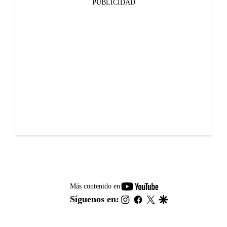
PUBLICIDAD
youtube-
Más contenido en
footer
instagram
facebook
twitter
google
Síguenos en: