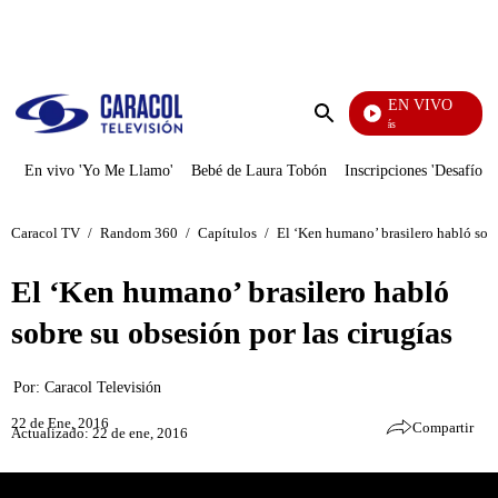
PUBLICIDAD
EN VIVO
También Caerás
Enviar
búsqueda
En vivo 'Yo Me Llamo'
Bebé de Laura Tobón
Inscripciones 'Desafío'
Caracol TV
/
Random 360
/
Capítulos
/
El ‘Ken humano’ brasilero habló sobr
El ‘Ken humano’ brasilero habló
sobre su obsesión por las cirugías
Por:
Caracol Televisión
22 de Ene, 2016
Compartir
Actualizado: 22 de ene, 2016