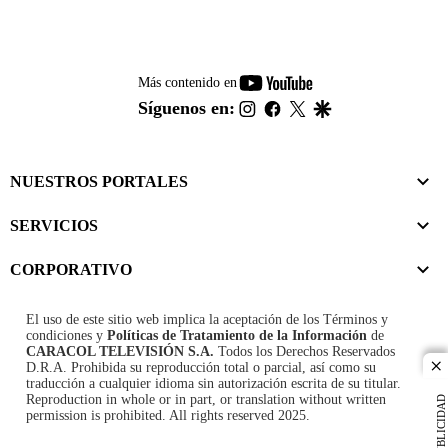
youtube-
Más contenido en
footer
instagram
facebook
twitter
google
Síguenos en:
NUESTROS PORTALES
SERVICIOS
CORPORATIVO
El uso de este sitio web implica la aceptación de los
Términos y
condiciones
y
Políticas de Tratamiento de la Información
de
CARACOL TELEVISIÓN S.A.
Todos los Derechos Reservados
D.R.A. Prohibida su reproducción total o parcial, así como su
cl
traducción a cualquier idioma sin autorización escrita de su titular.
Reproduction in whole or in part, or translation without written
PUBLICIDAD
permission is prohibited. All rights reserved 2025.