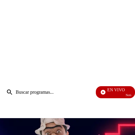
Entrada
EN VIVO
de
Noticias Car
Enviar
búsqueda
búsqueda