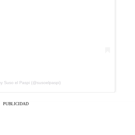
by Suso el Paspi (@susoelpaspi)
PUBLICIDAD