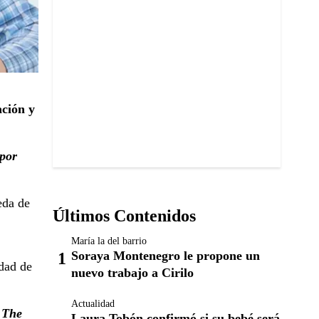
ación y
 por
eda de
Últimos Contenidos
María la del barrio
Soraya Montenegro le propone un
idad de
nuevo trabajo a Cirilo
Actualidad
 The
Laura Tobón confirmó si su bebé será