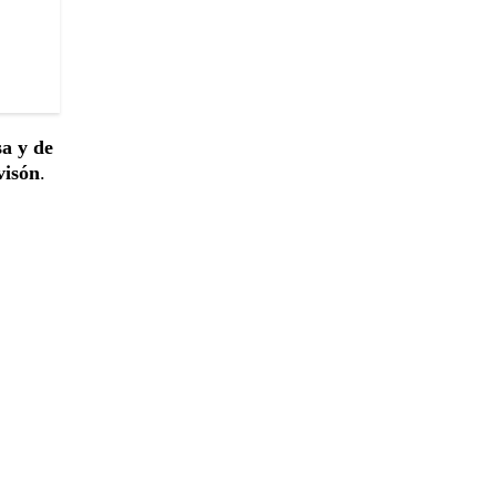
sa y de
visón
.