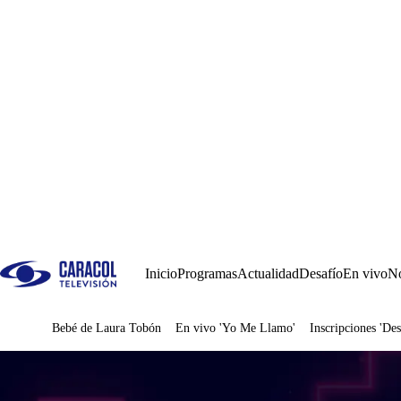
Inicio
Programas
Actualidad
Desafío
En vivo
No
Bebé de Laura Tobón
En vivo 'Yo Me Llamo'
Inscripciones 'Des
Juegos