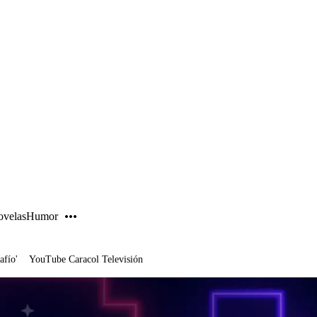
PUBLICIDAD
velas
Humor
afío'
YouTube Caracol Televisión