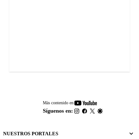
youtube-
Más contenido en
footer
instagram
facebook
twitter
google
Síguenos en:
NUESTROS PORTALES