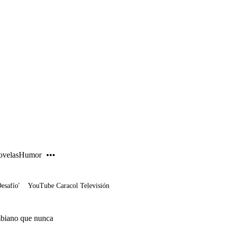
PUBLICIDAD
velas
Humor
Desafío'
YouTube Caracol Televisión
mbiano que nunca