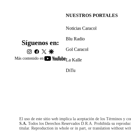
NUESTROS PORTALES
Noticias Caracol
Blu Radio
Síguenos en:
Gol Caracol
instagram
facebook
twitter
google
youtube-
Más contenido en
La Kalle
footer
DiTu
El uso de este sitio web implica la aceptación de los
Términos y co
S.A.
Todos los Derechos Reservados D.R.A. Prohibida su reproducció
titular. Reproduction in whole or in part, or translation without wri