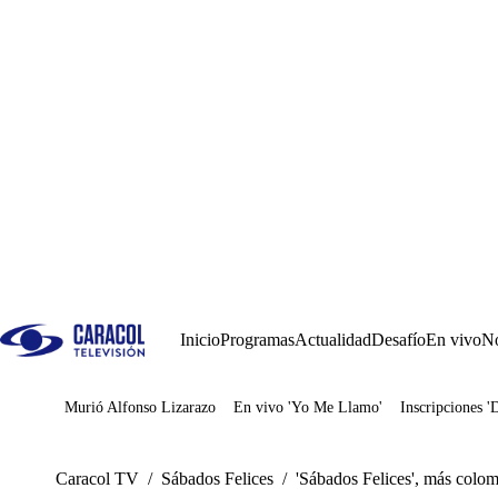
Inicio
Programas
Actualidad
Desafío
En vivo
No
Murió Alfonso Lizarazo
En vivo 'Yo Me Llamo'
Inscripciones '
Juegos
Caracol TV
/
Sábados Felices
/
'Sábados Felices', más colo