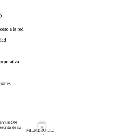
O
ceso a la red
idad
orporativa
ciones
EVISIÓN
escrita de su
close
MIEMBRO DE: