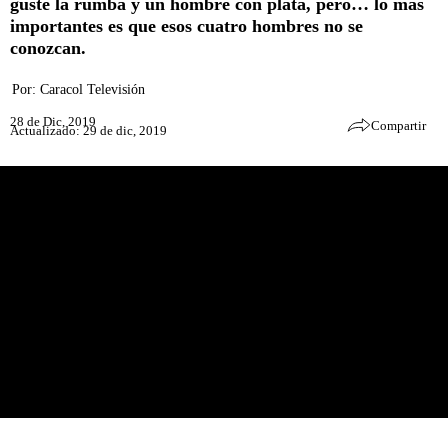
guste la rumba y un hombre con plata, pero… lo más
importantes es que esos cuatro hombres no se
conozcan.
Por:
Caracol Televisión
28 de Dic, 2019
Compartir
Actualizado: 29 de dic, 2019