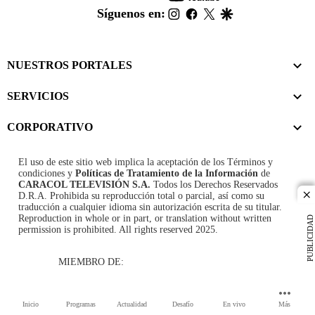
footer
instagram
facebook
twitter
google
Síguenos en:
NUESTROS PORTALES
SERVICIOS
CORPORATIVO
El uso de este sitio web implica la aceptación de los
Términos y
condiciones
y
Políticas de Tratamiento de la Información
de
CARACOL TELEVISIÓN S.A.
Todos los Derechos Reservados
D.R.A. Prohibida su reproducción total o parcial, así como su
cl
traducción a cualquier idioma sin autorización escrita de su titular.
Reproduction in whole or in part, or translation without written
PUBLICIDAD
permission is prohibited. All rights reserved 2025.
MIEMBRO DE:
Inicio
Programas
Actualidad
Desafío
En vivo
Más