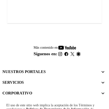
youtube-
Más contenido en
footer
instagram
facebook
twitter
google
Síguenos en:
NUESTROS PORTALES
SERVICIOS
CORPORATIVO
El uso de este sitio web implica la aceptación de los
Términos y