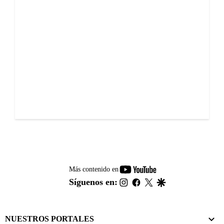
youtube-
Más contenido en
footer
instagram
facebook
twitter
google
Síguenos en:
NUESTROS PORTALES