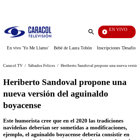
PUBLICIDAD
EN VIVO
Tambi
Enviar
búsqueda
En vivo 'Yo Me Llamo'
Bebé de Laura Tobón
Inscripciones 'Desafío'
Caracol TV
/
Sábados Felices
/
Heriberto Sandoval propone una nueva versió
Heriberto Sandoval propone una
nueva versión del aguinaldo
boyacense
Este humorista cree que en el 2020 las tradiciones
navideñas deberían ser sometidas a modificaciones,
ejemplo, el aguinaldo boyacense debería consistir en