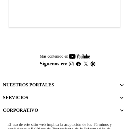
youtube-
Más contenido en
footer
instagram
facebook
twitter
google
Síguenos en:
NUESTROS PORTALES
SERVICIOS
CORPORATIVO
El uso de este sitio web implica la aceptación de los
Términos y