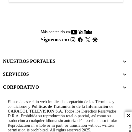
youtube-
Más contenido en
footer
instagram
facebook
twitter
google
Síguenos en:
NUESTROS PORTALES
SERVICIOS
CORPORATIVO
El uso de este sitio web implica la aceptación de los
Términos y
condiciones
y
Políticas de Tratamiento de la Información
de
CARACOL TELEVISIÓN S.A.
Todos los Derechos Reservados
D.R.A. Prohibida su reproducción total o parcial, así como su
cl
traducción a cualquier idioma sin autorización escrita de su titular.
Reproduction in whole or in part, or translation without written
permission is prohibited. All rights reserved 2025.