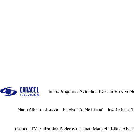
Inicio
Programas
Actualidad
Desafío
En vivo
No
Murió Alfonso Lizarazo
En vivo 'Yo Me Llamo'
Inscripciones '
Juegos
Caracol TV
/
Romina Poderosa
/
Juan Manuel visita a Abela