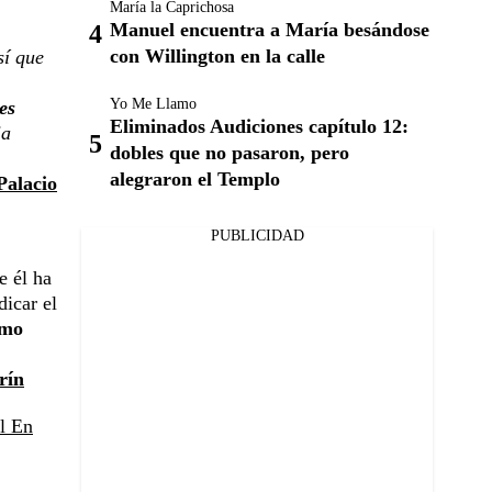
María la Caprichosa
Manuel encuentra a María besándose
con Willington en la calle
sí que
Yo Me Llamo
es
Eliminados Audiciones capítulo 12:
ia
dobles que no pasaron, pero
alegraron el Templo
Palacio
PUBLICIDAD
e él ha
dicar el
omo
rín
l En