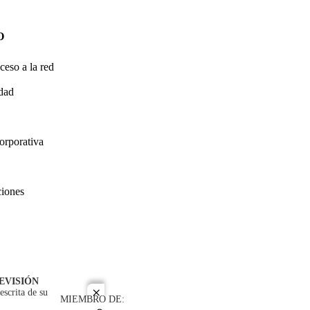
O
ceso a la red
idad
orporativa
ciones
EVISIÓN
escrita de su
close
MIEMBRO DE: