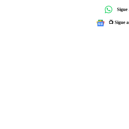
Sigue
📺 Sigue a