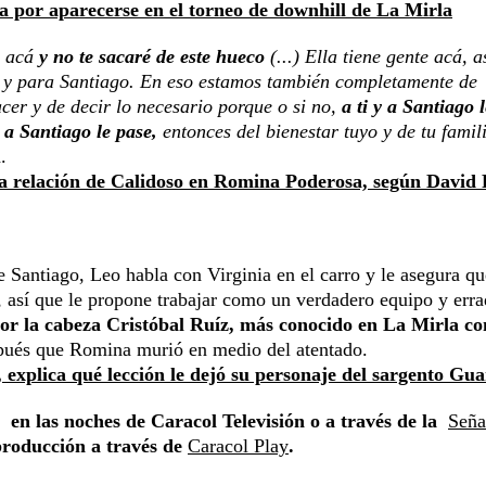
 por aparecerse en el torneo de downhill de La Mirla
e acá
y no te sacaré de este hueco
(...) Ella tiene gente acá, a
ti y para Santiago. En eso estamos también completamente de
cer y de decir lo necesario porque o si no,
a ti y a Santiago l
a Santiago le pase,
entonces del bienestar tuyo y de tu famil
.
 la relación de Calidoso en Romina Poderosa, según David 
 Santiago, Leo habla con Virginia en el carro y le asegura qu
, así que le propone trabajar como un verdadero equipo y erra
or la cabeza Cristóbal Ruíz, más conocido en La Mirla c
spués que Romina murió en medio del atentado.
explica qué lección le dejó su personaje del sargento Gua
en las noches de Caracol Televisión o a través de la
Seña
producción a través de
Caracol Play
.