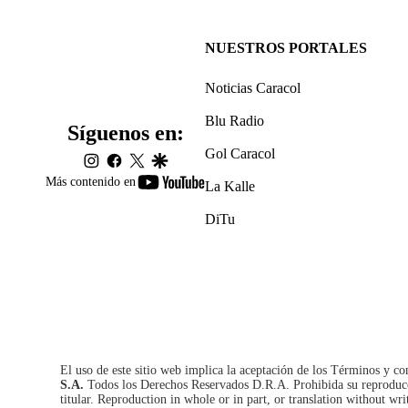
NUESTROS PORTALES
Noticias Caracol
Blu Radio
Síguenos en:
Gol Caracol
instagram
facebook
twitter
google
youtube-
Más contenido en
La Kalle
footer
DiTu
El uso de este sitio web implica la aceptación de los
Términos y co
S.A.
Todos los Derechos Reservados D.R.A. Prohibida su reproducció
titular. Reproduction in whole or in part, or translation without wri